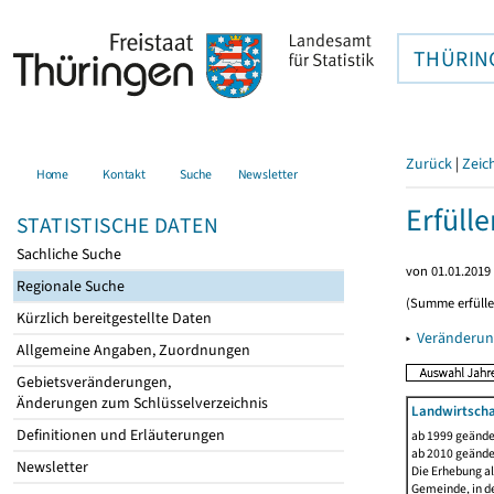
THÜRIN
Zurück
|
Zeic
Home
Kontakt
Suche
Newsletter
Erfüll
STATISTISCHE DATEN
Sachliche Suche
von 01.01.2019 
Regionale Suche
(Summe erfüll
Kürzlich bereitgestellte Daten
▸
Veränderun
Allgemeine Angaben, Zuordnungen
Gebietsveränderungen,
Änderungen zum Schlüsselverzeichnis
Landwirtscha
Definitionen und Erläuterungen
ab 1999 geände
ab 2010 geände
Newsletter
Die Erhebung al
Gemeinde, in de