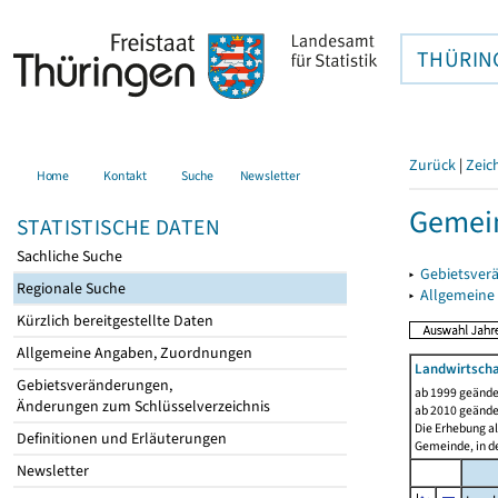
THÜRIN
Zurück
|
Zeic
Home
Kontakt
Suche
Newsletter
Gemein
STATISTISCHE DATEN
Sachliche Suche
▸
Gebietsver
Regionale Suche
▸
Allgemeine
Kürzlich bereitgestellte Daten
Allgemeine Angaben, Zuordnungen
Landwirtscha
Gebietsveränderungen,
ab 1999 geände
Änderungen zum Schlüsselverzeichnis
ab 2010 geände
Die Erhebung al
Definitionen und Erläuterungen
Gemeinde, in de
Newsletter