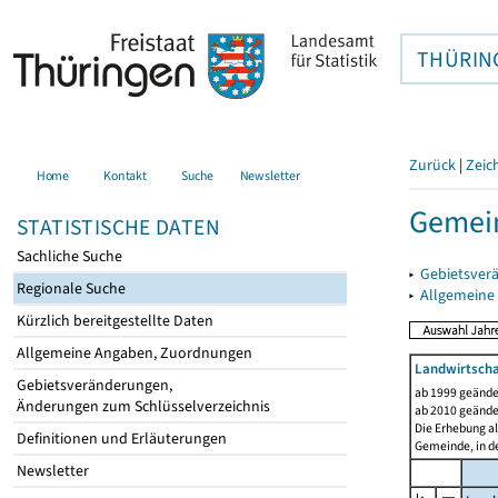
THÜRIN
Zurück
|
Zeic
Home
Kontakt
Suche
Newsletter
Gemei
STATISTISCHE DATEN
Sachliche Suche
▸
Gebietsver
Regionale Suche
▸
Allgemeine
Kürzlich bereitgestellte Daten
Allgemeine Angaben, Zuordnungen
Landwirtscha
Gebietsveränderungen,
ab 1999 geände
Änderungen zum Schlüsselverzeichnis
ab 2010 geände
Die Erhebung al
Definitionen und Erläuterungen
Gemeinde, in de
Newsletter