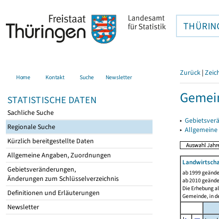
THÜRIN
Zurück
|
Zeic
Home
Kontakt
Suche
Newsletter
Gemei
STATISTISCHE DATEN
Sachliche Suche
▸
Gebietsver
Regionale Suche
▸
Allgemeine
Kürzlich bereitgestellte Daten
Allgemeine Angaben, Zuordnungen
Landwirtscha
Gebietsveränderungen,
ab 1999 geände
Änderungen zum Schlüsselverzeichnis
ab 2010 geände
Die Erhebung al
Definitionen und Erläuterungen
Gemeinde, in de
Newsletter