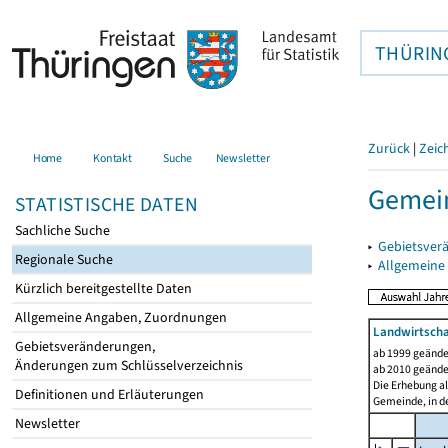
THÜRIN
Zurück
|
Zeic
Home
Kontakt
Suche
Newsletter
Gemein
STATISTISCHE DATEN
Sachliche Suche
▸
Gebietsver
Regionale Suche
▸
Allgemeine
Kürzlich bereitgestellte Daten
Allgemeine Angaben, Zuordnungen
Landwirtscha
Gebietsveränderungen,
ab 1999 geände
Änderungen zum Schlüsselverzeichnis
ab 2010 geände
Die Erhebung al
Definitionen und Erläuterungen
Gemeinde, in de
Newsletter