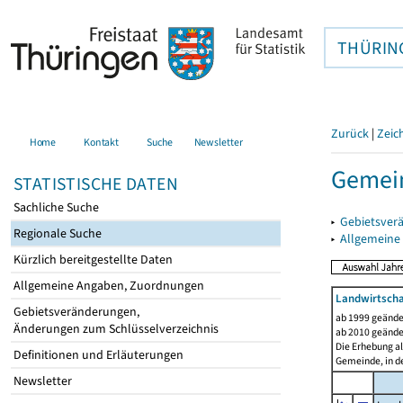
THÜRIN
Zurück
|
Zeic
Home
Kontakt
Suche
Newsletter
Gemein
STATISTISCHE DATEN
Sachliche Suche
▸
Gebietsver
Regionale Suche
▸
Allgemeine
Kürzlich bereitgestellte Daten
Allgemeine Angaben, Zuordnungen
Landwirtscha
Gebietsveränderungen,
ab 1999 geände
Änderungen zum Schlüsselverzeichnis
ab 2010 geände
Die Erhebung al
Definitionen und Erläuterungen
Gemeinde, in de
Newsletter