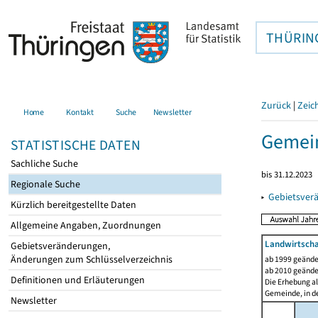
THÜRIN
Zurück
|
Zeic
Home
Kontakt
Suche
Newsletter
Gemein
STATISTISCHE DATEN
Sachliche Suche
bis 31.12.2023
Regionale Suche
▸
Gebietsver
Kürzlich bereitgestellte Daten
Allgemeine Angaben, Zuordnungen
Landwirtscha
Gebietsveränderungen,
Änderungen zum Schlüsselverzeichnis
ab 1999 geände
ab 2010 geände
Definitionen und Erläuterungen
Die Erhebung al
Gemeinde, in de
Newsletter