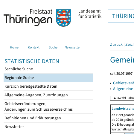
THÜRIN
Zurück
|
Zeic
Home
Kontakt
Suche
Newsletter
Gemei
STATISTISCHE DATEN
Sachliche Suche
seit 30.07.1997
Regionale Suche
▸
Gebietsver
Kürzlich bereitgestellte Daten
▸
Allgemeine
Allgemeine Angaben, Zuordnungen
Gebietsveränderungen,
Landwirtscha
Änderungen zum Schlüsselverzeichnis
ab 1999 geände
Definitionen und Erläuterungen
ab 2010 geände
Die Erhebung al
Newsletter
Wirtschaftsgeb