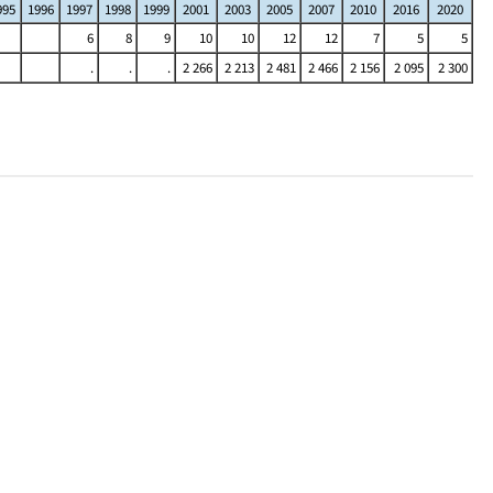
995
1996
1997
1998
1999
2001
2003
2005
2007
2010
2016
2020
6
8
9
10
10
12
12
7
5
5
.
.
.
2 266
2 213
2 481
2 466
2 156
2 095
2 300