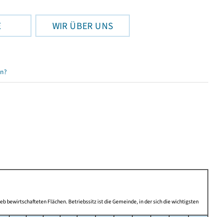
E
WIR ÜBER UNS
en?
b bewirtschafteten Flächen. Betriebssitz ist die Gemeinde, in der sich die wichtigsten