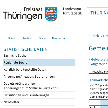
THÜRIN
Zurück
|
Zeic
Home
Kontakt
Suche
Newsletter
Gemei
STATISTISCHE DATEN
Sachliche Suche
▸
Gebietsver
Regionale Suche
▸
Allgemeine
Kürzlich bereitgestellte Daten
Allgemeine Angaben, Zuordnungen
Landwirtscha
Gebietsveränderungen,
ab 1999 geände
Änderungen zum Schlüsselverzeichnis
ab 2010 geände
Die Erhebung al
Definitionen und Erläuterungen
Gemeinde, in de
Newsletter