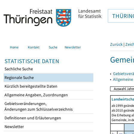
THÜRIN
Zurück
|
Zeic
Home
Kontakt
Suche
Newsletter
Gemein
STATISTISCHE DATEN
Sachliche Suche
▸
Gebietsver
Regionale Suche
▸
Allgemeine
Kürzlich bereitgestellte Daten
Allgemeine Angaben, Zuordnungen
Landwirtscha
Gebietsveränderungen,
ab 1999 geände
Änderungen zum Schlüsselverzeichnis
ab 2010 geände
Die Erhebung al
Definitionen und Erläuterungen
Gemeinde, in de
Newsletter