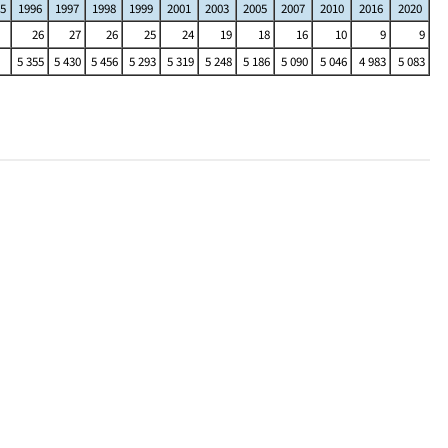
5
1996
1997
1998
1999
2001
2003
2005
2007
2010
2016
2020
26
27
26
25
24
19
18
16
10
9
9
5 355
5 430
5 456
5 293
5 319
5 248
5 186
5 090
5 046
4 983
5 083