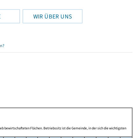
E
WIR ÜBER UNS
en?
b bewirtschafteten Flächen. Betriebssitz ist die Gemeinde, in der sich die wichtigsten