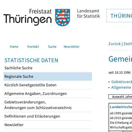
THÜRIN
Zurück
|
Zeic
Home
Kontakt
Suche
Newsletter
Gemein
STATISTISCHE DATEN
Sachliche Suche
seit 18.10.1996
Regionale Suche
▸
Gebietsver
Kürzlich bereitgestellte Daten
▸
Allgemeine
Allgemeine Angaben, Zuordnungen
Gebietsveränderungen,
Landwirtscha
Änderungen zum Schlüsselverzeichnis
ab 1999 geände
Definitionen und Erläuterungen
ab 2010 geände
Die Erhebung al
Newsletter
Wirtschaftsgeb