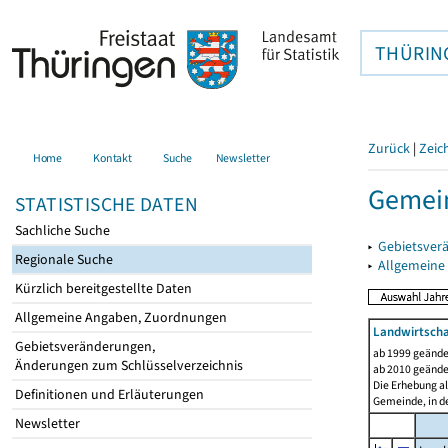
THÜRIN
Zurück
|
Zeic
Home
Kontakt
Suche
Newsletter
Gemein
STATISTISCHE DATEN
Sachliche Suche
▸
Gebietsver
Regionale Suche
▸
Allgemeine
Kürzlich bereitgestellte Daten
Allgemeine Angaben, Zuordnungen
Landwirtscha
Gebietsveränderungen,
ab 1999 geände
Änderungen zum Schlüsselverzeichnis
ab 2010 geände
Die Erhebung al
Definitionen und Erläuterungen
Gemeinde, in de
Newsletter