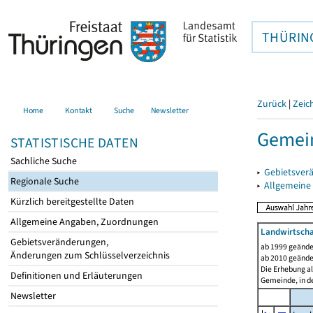
THÜRIN
Zurück
|
Zeic
Home
Kontakt
Suche
Newsletter
Gemein
STATISTISCHE DATEN
Sachliche Suche
▸
Gebietsver
Regionale Suche
▸
Allgemeine
Kürzlich bereitgestellte Daten
Allgemeine Angaben, Zuordnungen
Landwirtscha
Gebietsveränderungen,
ab 1999 geände
Änderungen zum Schlüsselverzeichnis
ab 2010 geände
Die Erhebung al
Definitionen und Erläuterungen
Gemeinde, in de
Newsletter