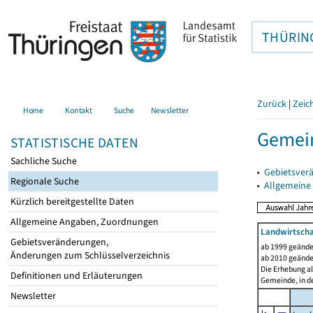
THÜRIN
Zurück
|
Zeic
Home
Kontakt
Suche
Newsletter
Gemein
STATISTISCHE DATEN
Sachliche Suche
▸
Gebietsver
Regionale Suche
▸
Allgemeine
Kürzlich bereitgestellte Daten
Allgemeine Angaben, Zuordnungen
Landwirtscha
Gebietsveränderungen,
ab 1999 geände
Änderungen zum Schlüsselverzeichnis
ab 2010 geände
Die Erhebung al
Definitionen und Erläuterungen
Gemeinde, in de
Newsletter