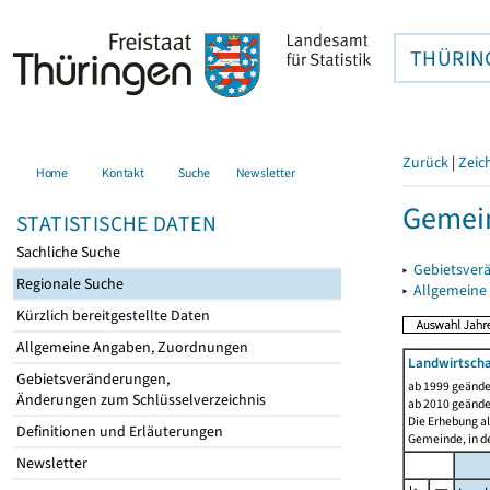
THÜRIN
Zurück
|
Zeic
Home
Kontakt
Suche
Newsletter
Gemein
STATISTISCHE DATEN
Sachliche Suche
▸
Gebietsver
Regionale Suche
▸
Allgemeine
Kürzlich bereitgestellte Daten
Allgemeine Angaben, Zuordnungen
Landwirtscha
Gebietsveränderungen,
ab 1999 geände
Änderungen zum Schlüsselverzeichnis
ab 2010 geände
Die Erhebung al
Definitionen und Erläuterungen
Gemeinde, in de
Newsletter