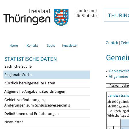
THÜRIN
Zurück
|
Zeic
Home
Kontakt
Suche
Newsletter
Gemei
STATISTISCHE DATEN
Sachliche Suche
▸
Gebietsver
Regionale Suche
▸
Allgemeine
Kürzlich bereitgestellte Daten
Allgemeine Angaben, Zuordnungen
Landwirtscha
Gebietsveränderungen,
ab 1999 geände
Änderungen zum Schlüsselverzeichnis
ab 2010 geände
Die Erhebung al
Definitionen und Erläuterungen
Wirtschaftsgeb
Newsletter