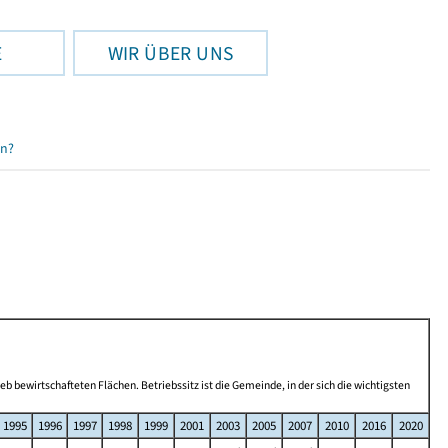
E
WIR ÜBER UNS
en?
b bewirtschafteten Flächen. Betriebssitz ist die Gemeinde, in der sich die wichtigsten
1995
1996
1997
1998
1999
2001
2003
2005
2007
2010
2016
2020