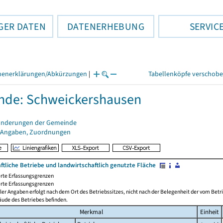
GER DATEN
DATENERHEBUNG
SERVIC
henerklärungen/Abkürzungen
|
Tabellenköpfe verschob
nde: Schweickershausen
änderungen der Gemeinde
 Angaben, Zuordnungen
ftliche Betriebe und landwirtschaftlich genutzte Fläche
rte Erfassungsgrenzen
rte Erfassungsgrenzen
ler Angaben erfolgt nach dem Ort des Betriebssitzes, nicht nach der Belegenheit der vom Betrie
äude des Betriebes befinden.
Merkmal
Einheit