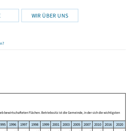
E
WIR ÜBER UNS
en?
b bewirtschafteten Flächen. Betriebssitz ist die Gemeinde, in der sich die wichtigsten
1995
1996
1997
1998
1999
2001
2003
2005
2007
2010
2016
2020