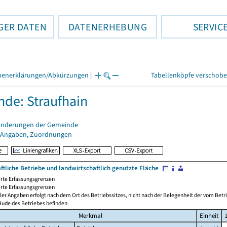
GER DATEN
DATENERHEBUNG
SERVIC
henerklärungen/Abkürzungen
|
Tabellenköpfe verschob
de: Straufhain
änderungen der Gemeinde
 Angaben, Zuordnungen
ftliche Betriebe und landwirtschaftlich genutzte Fläche
rte Erfassungsgrenzen
rte Erfassungsgrenzen
ler Angaben erfolgt nach dem Ort des Betriebssitzes, nicht nach der Belegenheit der vom Betrie
äude des Betriebes befinden.
Merkmal
Einheit