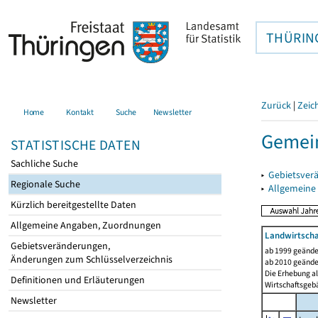
THÜRIN
Zurück
|
Zeic
Home
Kontakt
Suche
Newsletter
Gemein
STATISTISCHE DATEN
Sachliche Suche
▸
Gebietsver
Regionale Suche
▸
Allgemeine
Kürzlich bereitgestellte Daten
Allgemeine Angaben, Zuordnungen
Landwirtscha
Gebietsveränderungen,
ab 1999 geände
Änderungen zum Schlüsselverzeichnis
ab 2010 geände
Die Erhebung al
Definitionen und Erläuterungen
Wirtschaftsgeb
Newsletter