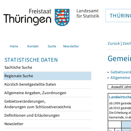
THÜRIN
Zurück
|
Zeic
Home
Kontakt
Suche
Newsletter
Gemei
STATISTISCHE DATEN
Sachliche Suche
▸
Gebietsver
Regionale Suche
▸
Allgemeine
Kürzlich bereitgestellte Daten
Allgemeine Angaben, Zuordnungen
Landwirtscha
Gebietsveränderungen,
ab 1999 geände
Änderungen zum Schlüsselverzeichnis
ab 2010 geände
Die Erhebung al
Definitionen und Erläuterungen
Gemeinde, in de
Newsletter