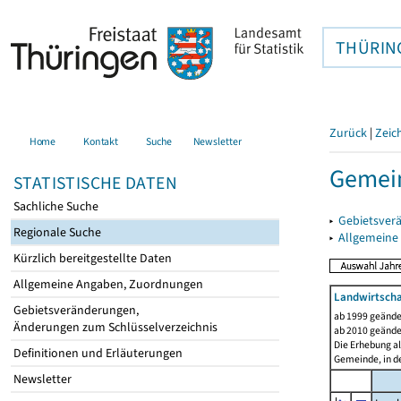
THÜRIN
Zurück
|
Zeic
Home
Kontakt
Suche
Newsletter
Gemei
STATISTISCHE DATEN
Sachliche Suche
▸
Gebietsver
Regionale Suche
▸
Allgemeine
Kürzlich bereitgestellte Daten
Allgemeine Angaben, Zuordnungen
Landwirtscha
Gebietsveränderungen,
ab 1999 geände
Änderungen zum Schlüsselverzeichnis
ab 2010 geände
Die Erhebung al
Definitionen und Erläuterungen
Gemeinde, in de
Newsletter