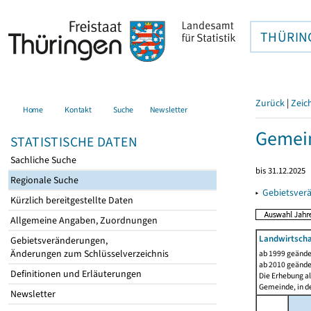
THÜRIN
Zurück
|
Zeic
Home
Kontakt
Suche
Newsletter
Gemei
STATISTISCHE DATEN
Sachliche Suche
bis 31.12.2025
Regionale Suche
▸
Gebietsver
Kürzlich bereitgestellte Daten
Allgemeine Angaben, Zuordnungen
Landwirtscha
Gebietsveränderungen,
Änderungen zum Schlüsselverzeichnis
ab 1999 geände
ab 2010 geände
Definitionen und Erläuterungen
Die Erhebung al
Gemeinde, in de
Newsletter