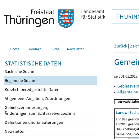
THÜRIN
Zurück
|
Zeic
Home
Kontakt
Suche
Newsletter
Gemein
STATISTISCHE DATEN
Sachliche Suche
seit 01.01.2012
Regionale Suche
▸
Gebietsver
Kürzlich bereitgestellte Daten
▸
Allgemeine
Allgemeine Angaben, Zuordnungen
Gebietsveränderungen,
Landwirtscha
Änderungen zum Schlüsselverzeichnis
ab 1999 geände
Definitionen und Erläuterungen
ab 2010 geände
Die Erhebung al
Newsletter
Gemeinde, in de