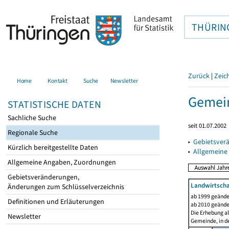
THÜRIN
Zurück
|
Zeic
Home
Kontakt
Suche
Newsletter
Gemein
STATISTISCHE DATEN
Sachliche Suche
seit 01.07.2002
Regionale Suche
▸
Gebietsver
Kürzlich bereitgestellte Daten
▸
Allgemeine
Allgemeine Angaben, Zuordnungen
Gebietsveränderungen,
Landwirtscha
Änderungen zum Schlüsselverzeichnis
ab 1999 geände
Definitionen und Erläuterungen
ab 2010 geände
Die Erhebung al
Newsletter
Gemeinde, in de