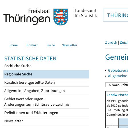
THÜRIN
Zurück
|
Zeic
Home
Kontakt
Suche
Newsletter
Gemein
STATISTISCHE DATEN
Sachliche Suche
▸
Gebietsver
Regionale Suche
▸
Allgemeine
Kürzlich bereitgestellte Daten
Allgemeine Angaben, Zuordnungen
Landwirtscha
Gebietsveränderungen,
ab 1999 geände
Änderungen zum Schlüsselverzeichnis
ab 2010 geände
Die Erhebung al
Definitionen und Erläuterungen
Gemeinde, in de
Newsletter