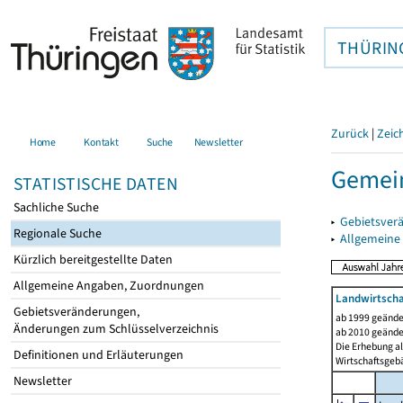
THÜRIN
Zurück
|
Zeic
Home
Kontakt
Suche
Newsletter
Gemein
STATISTISCHE DATEN
Sachliche Suche
▸
Gebietsver
Regionale Suche
▸
Allgemeine
Kürzlich bereitgestellte Daten
Allgemeine Angaben, Zuordnungen
Landwirtscha
Gebietsveränderungen,
ab 1999 geände
Änderungen zum Schlüsselverzeichnis
ab 2010 geände
Die Erhebung al
Definitionen und Erläuterungen
Wirtschaftsgeb
Newsletter