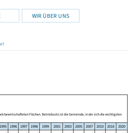
E
WIR ÜBER UNS
en?
b bewirtschafteten Flächen. Betriebssitz ist die Gemeinde, in der sich die wichtigsten
1995
1996
1997
1998
1999
2001
2003
2005
2007
2010
2016
2020