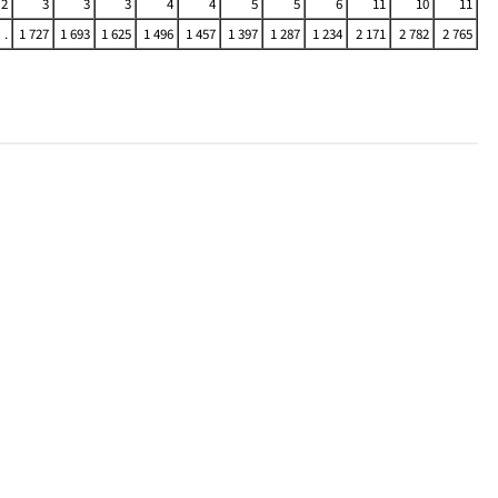
2
3
3
3
4
4
5
5
6
11
10
11
.
1 727
1 693
1 625
1 496
1 457
1 397
1 287
1 234
2 171
2 782
2 765