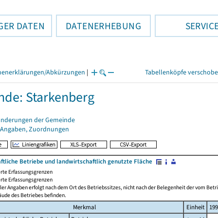
GER DATEN
DATENERHEBUNG
SERVIC
henerklärungen/Abkürzungen
|
Tabellenköpfe verschob
de: Starkenberg
änderungen der Gemeinde
 Angaben, Zuordnungen
ftliche Betriebe und landwirtschaftlich genutzte Fläche
rte Erfassungsgrenzen
rte Erfassungsgrenzen
ler Angaben erfolgt nach dem Ort des Betriebssitzes, nicht nach der Belegenheit der vom Betrie
äude des Betriebes befinden.
Merkmal
Einheit
199