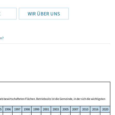
E
WIR ÜBER UNS
en?
b bewirtschafteten Flächen. Betriebssitz ist die Gemeinde, in der sich die wichtigsten
5
1996
1997
1998
1999
2001
2003
2005
2007
2010
2016
2020