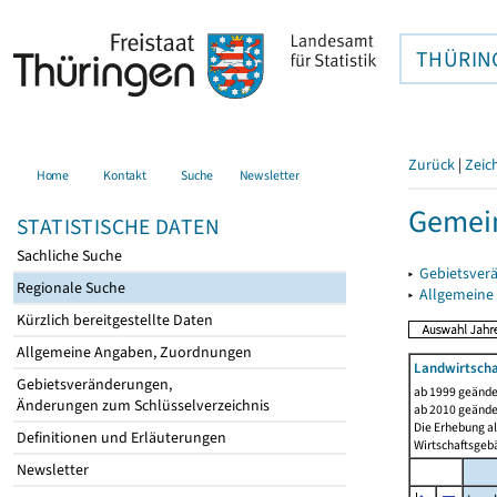
THÜRIN
Zurück
|
Zeic
Home
Kontakt
Suche
Newsletter
Gemein
STATISTISCHE DATEN
Sachliche Suche
▸
Gebietsver
Regionale Suche
▸
Allgemeine
Kürzlich bereitgestellte Daten
Allgemeine Angaben, Zuordnungen
Landwirtscha
Gebietsveränderungen,
ab 1999 geände
Änderungen zum Schlüsselverzeichnis
ab 2010 geände
Die Erhebung al
Definitionen und Erläuterungen
Wirtschaftsgeb
Newsletter