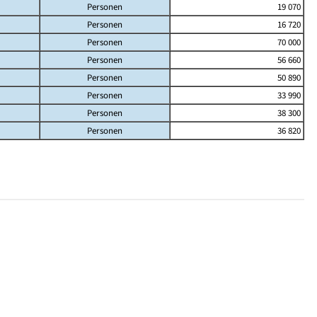
Personen
19 070
Personen
16 720
Personen
70 000
Personen
56 660
Personen
50 890
Personen
33 990
Personen
38 300
Personen
36 820