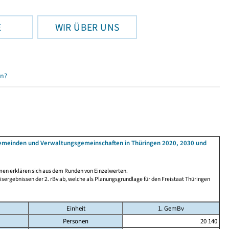
E
WIR ÜBER UNS
en?
Gemeinden und Verwaltungsgemeinschaften in Thüringen 2020, 2030 und
men erklären sich aus dem Runden von Einzelwerten.
ergebnissen der 2. rBv ab, welche als Planungsgrundlage für den Freistaat Thüringen
Einheit
1. GemBv
Personen
20 140