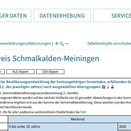
GER DATEN
DATENERHEBUNG
SERVIC
henerklärungen/Abkürzungen
|
Tabellenköpfe verschob
eis Schmalkalden-Meiningen
iche Bevölkerungsentwicklung der kreisangehörigen Gemeinden, erfüllenden 
12. des jeweiligen Jahres) nach ausgewählten Altersgruppen
 1. Gemeindebevölkerungsvorausberechnung (1. GemBv)
ezogenen Werte wurden auf das nächste Vielfache von 10 gerundet. Abweichungen in den Sum
andkreise ergeben sich aus der Summe der Gemeindebevölkerung. Diese weichen von den Kreis
nett beschlossen wurde.
hier
. rBv für alle Landkreise und kreisfreien Städte finden Sie
Merkmal
0 bis unter 20 Jahre
2020