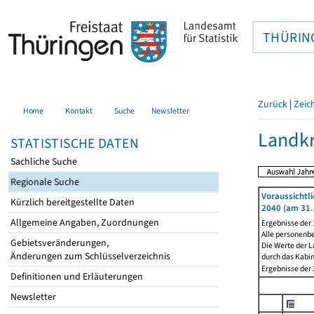
THÜRIN
Zurück
|
Zeic
Home
Kontakt
Suche
Newsletter
Landkr
STATISTISCHE DATEN
Sachliche Suche
Regionale Suche
Voraussichtl
Kürzlich bereitgestellte Daten
2040 (am 31.
Allgemeine Angaben, Zuordnungen
Ergebnisse der
Alle personenb
Gebietsveränderungen,
Die Werte der L
Änderungen zum Schlüsselverzeichnis
durch das Kabi
Ergebnisse der 2
Definitionen und Erläuterungen
Newsletter