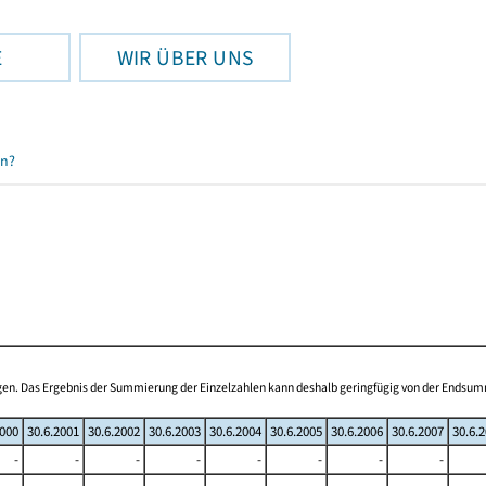
E
WIR ÜBER UNS
en?
ogen. Das Ergebnis der Summierung der Einzelzahlen kann deshalb geringfügig von der Endsu
2000
30.6.2001
30.6.2002
30.6.2003
30.6.2004
30.6.2005
30.6.2006
30.6.2007
30.6.
-
-
-
-
-
-
-
-