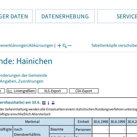
GER DATEN
DATENERHEBUNG
SERVIC
henerklärungen/Abkürzungen
|
Tabellenköpfe verschob
de: Hainichen
änderungen der Gemeinde
 Angaben, Zuordnungen
ernhaushalte) am 30.6.
 der Geheimhaltung werden alle Einzelzahlen einem statistischen Rundungsverfahren unterz
äftigte einschließlich Altersteilzeit
Merkmal
Einheit
30.6.1998
30.6.1999
30.6.
äftigte
nach
Beamte
Personen
-
-
Dienstverhältnis