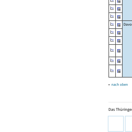
Davo
▴
nach oben
Das Thüringer