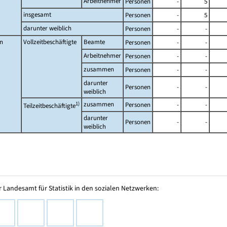
Arbeitnehmer
Personen
-
5
insgesamt
Personen
-
5
darunter weiblich
Personen
-
-
n
Vollzeitbeschäftigte
Beamte
Personen
-
-
Arbeitnehmer
Personen
-
-
zusammen
Personen
-
-
darunter
Personen
-
-
weiblich
1)
zusammen
Personen
-
-
Teilzeitbeschäftigte
darunter
Personen
-
-
weiblich
 Landesamt für Statistik in den sozialen Netzwerken: