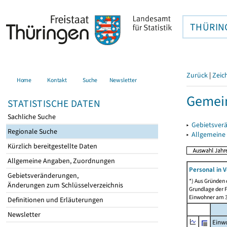
THÜRIN
Zurück
|
Zeic
Home
Kontakt
Suche
Newsletter
Gemei
STATISTISCHE DATEN
Sachliche Suche
▸
Gebietsver
Regionale Suche
▸
Allgemeine
Kürzlich bereitgestellte Daten
Allgemeine Angaben, Zuordnungen
Personal in V
Gebietsveränderungen,
*) Aus Gründen
Änderungen zum Schlüsselverzeichnis
Grundlage der F
Einwohner am 3
Definitionen und Erläuterungen
Newsletter
Einw