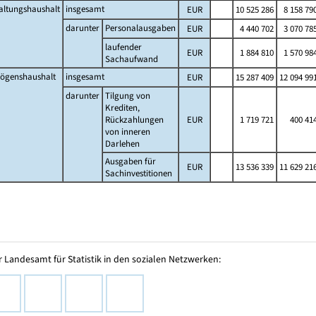
altungshaushalt
insgesamt
EUR
10 525 286
8 158 79
darunter
Personalausgaben
EUR
4 440 702
3 070 78
laufender
EUR
1 884 810
1 570 98
Sachaufwand
ögenshaushalt
insgesamt
EUR
15 287 409
12 094 99
darunter
Tilgung von
Krediten,
Rückzahlungen
EUR
1 719 721
400 41
von inneren
Darlehen
Ausgaben für
EUR
13 536 339
11 629 21
Sachinvestitionen
 Landesamt für Statistik in den sozialen Netzwerken: