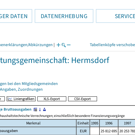
GER DATEN
DATENERHEBUNG
SERVIC
henerklärungen/Abkürzungen
|
Tabellenköpfe verschob
tungsgemeinschaft: Hermsdorf
gen bei den Mitgliedsgemeinden
 Angaben, Zuordnungen
e Bruttoausgaben
haushaltstechnische Verrechnungen; einschließlich besondere Finanzierungsvorgänge
Merkmal
Einheit
1995
1996
1997
toausgaben
EUR
25 812 695
20 253 78