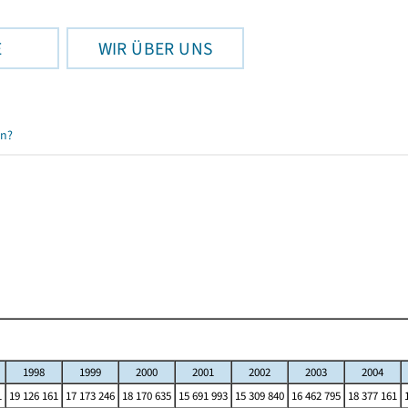
E
WIR ÜBER UNS
en?
1998
1999
2000
2001
2002
2003
2004
1
19 126 161
17 173 246
18 170 635
15 691 993
15 309 840
16 462 795
18 377 161