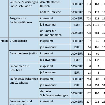
laufende Zuweisungen
den öffentlichen
1000 EUR
153
163
17
und Zuschüsse an
Bereich
andere Bereiche
1000 EUR
95
119
13
Ausgaben für
insgesamt
1000 EUR
708
824
19
Sachinvestitionen
je Einwohner
EUR
1 586
1 811
44
darunter für
1000 EUR
708
784
19
Baumaßnahmen
ahmen
Grundsteuern
insgesamt
1000 EUR
37
46
4
je Einwohner
EUR
84
101
10
Gewerbesteuer (netto)
insgesamt
1000 EUR
61
60
-
je Einwohner
EUR
136
132
-
Einnahmen aus
insgesamt
1000 EUR
6
2
Gebühren
je Einwohner
EUR
13
4
laufende Zuweisungen
insgesamt
1000 EUR
243
208
14
und Zuschüsse
je Einwohner
EUR
546
458
34
darunter
1000 EUR
132
100
4
Schlüsselzuweisungen
Zuweisungen und
insgesamt
1000 EUR
327
232
23