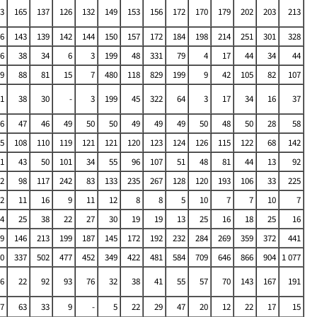
3
165
137
126
132
149
153
156
172
170
179
202
203
213
6
143
139
142
144
150
157
172
184
198
214
251
301
328
6
38
34
6
3
199
48
331
79
4
17
44
34
44
9
88
81
15
7
480
118
829
199
9
42
105
82
107
1
38
30
-
3
199
45
322
64
3
17
34
16
37
6
47
46
49
50
50
49
49
49
50
48
50
28
58
5
108
110
119
121
121
120
123
124
126
115
122
68
142
 1
43
50
101
34
55
96
107
51
48
81
44
13
92
 2
98
117
242
83
133
235
267
128
120
193
106
33
225
2
11
16
9
11
12
8
8
5
10
7
7
10
7
4
25
38
22
27
30
19
19
13
25
16
18
25
16
9
146
213
199
187
145
172
192
232
284
269
359
372
441
0
337
502
477
452
349
422
481
584
709
646
866
904
1 077
6
22
92
93
76
32
38
41
55
57
70
143
167
191
7
63
33
9
-
5
22
29
47
20
12
22
17
15