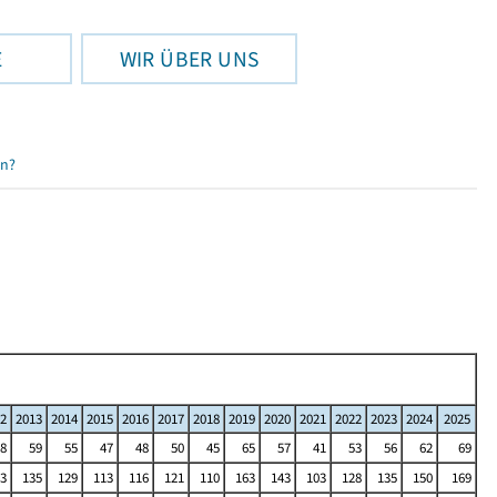
E
WIR ÜBER UNS
en?
2
2013
2014
2015
2016
2017
2018
2019
2020
2021
2022
2023
2024
2025
8
59
55
47
48
50
45
65
57
41
53
56
62
69
3
135
129
113
116
121
110
163
143
103
128
135
150
169