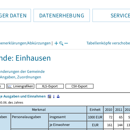
GER DATEN
DATENERHEBUNG
SERVIC
henerklärungen/Abkürzungen
|
Tabellenköpfe verschob
nde: Einhausen
änderungen der Gemeinde
 Angaben, Zuordnungen
e Ausgaben und Einnahmen
0.06. des Jahres
Merkmal
Einheit
2010
2011
201
aben
Personalausgaben
insgesamt
1000 EUR
72
65
5
je Einwohner
EUR
161
144
13