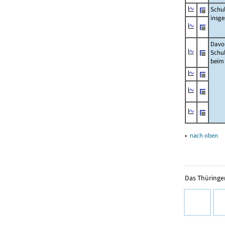
Schu
insg
Davo
Schu
beim
▴
nach oben
Das Thüringer