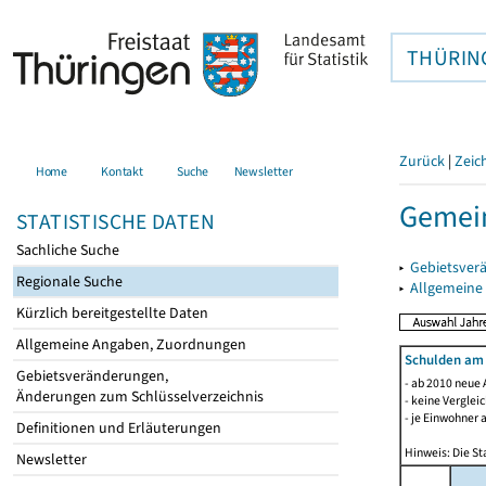
THÜRIN
Zurück
|
Zeic
Home
Kontakt
Suche
Newsletter
Gemein
STATISTISCHE DATEN
Sachliche Suche
▸
Gebietsver
Regionale Suche
▸
Allgemeine
Kürzlich bereitgestellte Daten
Allgemeine Angaben, Zuordnungen
Schulden am
Gebietsveränderungen,
- ab 2010 neue 
Änderungen zum Schlüsselverzeichnis
- keine Verglei
- je Einwohner 
Definitionen und Erläuterungen
Hinweis: Die St
Newsletter