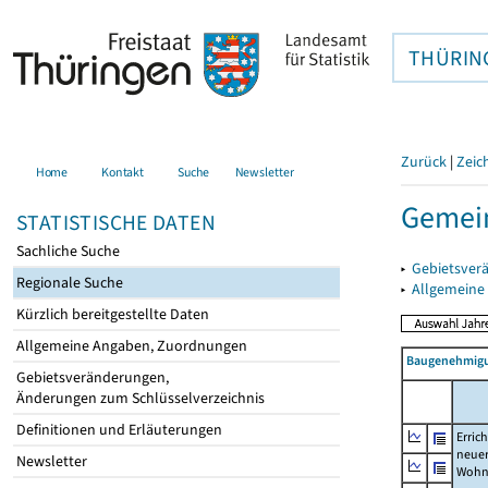
THÜRIN
Zurück
|
Zeic
Home
Kontakt
Suche
Newsletter
Gemein
STATISTISCHE DATEN
Sachliche Suche
▸
Gebietsver
Regionale Suche
▸
Allgemeine
Kürzlich bereitgestellte Daten
Allgemeine Angaben, Zuordnungen
Baugenehmigu
Gebietsveränderungen,
Änderungen zum Schlüsselverzeichnis
Definitionen und Erläuterungen
Erric
neue
Newsletter
Wohn