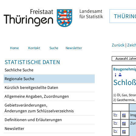
THÜRIN
Zurück
|
Zeic
Home
Kontakt
Suche
Newsletter
STATISTISCHE DATEN
Baugenehmigu
Sachliche Suche
Regionale Suche
Schlo
Kürzlich bereitgestellte Daten
1) Öl, Gas, Stro
Allgemeine Angaben, Zuordnungen
2) Geothermie,
Gebietsveränderungen,
Änderungen zum Schlüsselverzeichnis
Ins
Definitionen und Erläuterungen
Zur
Newsletter