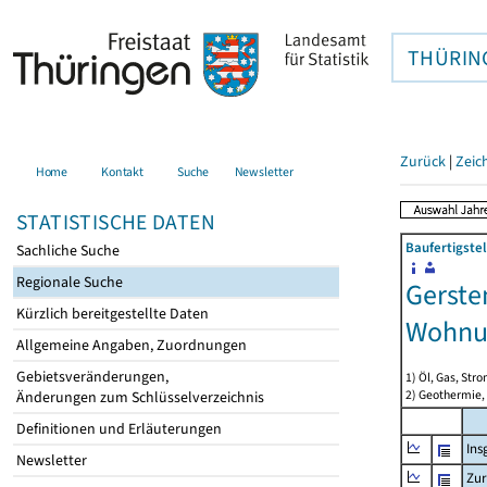
THÜRIN
Zurück
|
Zeic
Home
Kontakt
Suche
Newsletter
STATISTISCHE DATEN
Baufertigste
Sachliche Suche
Regionale Suche
Gerste
Kürzlich bereitgestellte Daten
Wohnu
Allgemeine Angaben, Zuordnungen
Gebietsveränderungen,
1) Öl, Gas, Stro
2) Geothermie,
Änderungen zum Schlüsselverzeichnis
Definitionen und Erläuterungen
Ins
Newsletter
Zur