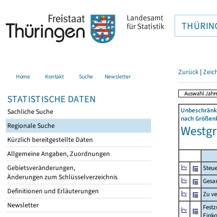
THÜRIN
Zurück
|
Zeic
Home
Kontakt
Suche
Newsletter
STATISTISCHE DATEN
Unbeschränkt
Sachliche Suche
nach Größenk
Regionale Suche
Westgr
Kürzlich bereitgestellte Daten
Allgemeine Angaben, Zuordnungen
Gebietsveränderungen,
Steue
Änderungen zum Schlüsselverzeichnis
Gesa
Definitionen und Erläuterungen
Zu v
Newsletter
Festz
Eink