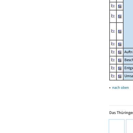
Auftr
Besch
Entge
Umsat
▴
nach oben
Das Thüringer