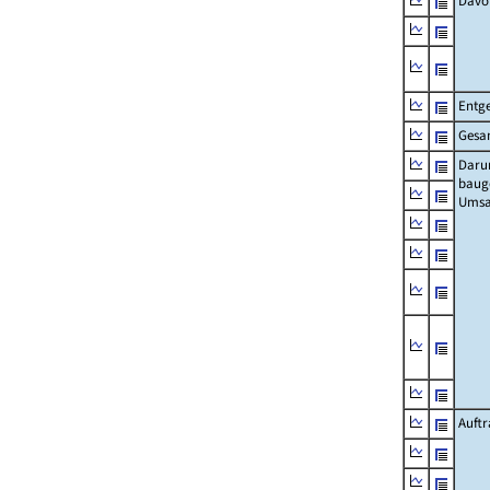
Davo
Entge
Gesa
Daru
baug
Umsa
Auft