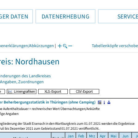
GER DATEN
DATENERHEBUNG
SERVIC
henerklärungen/Abkürzungen
|
Tabellenköpfe verschob
eis: Nordhausen
änderungen des Landkreises
 Angaben, Zuordnungen
er Beherbergungsstatistik in Thüringen (ohne Camping)
che Aufenthaltsdauer = rechnerischer Wert Übernachtungen/Ankünfte
fige Angaben
ngliederung der Stadt Eisenach in den Wartburgkreis zum 01.07.2021 werden die Ergebnisse
Juli bis Dezember 2021 zum Gebietsstand 01.07.2021 veröffentlicht.
Jan
Feb
Mrz
Apr
Mai
Jun
J