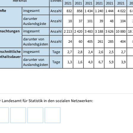
Merkmal
Einheit
2021
2021
2021
2021
2021
2021
20
nfte
insgesamt
Anzahl
832
858
1 434
1 240
1 444
4 022
6 
darunter
Anzahl
18
37
101
39
48
104
Auslandsgäste
nachtungen
insgesamt
Anzahl
2 213
2 420
3 483
3 188
3 626
10 880
18 
darunter von
Anzahl
24
60
405
261
285
404
Auslandsgästen
hschnittliche
insgesamt
Tage
2,7
2,8
2,4
2,6
2,5
2,7
nthaltsdauer
darunter von
Tage
1,3
1,6
4,0
6,7
5,9
3,9
Auslandsgästen
 Landesamt für Statistik in den sozialen Netzwerken: