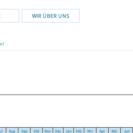
E
WIR ÜBER UNS
en?
ul
Aug
Sep
Okt
Nov
Dez
Jan
Feb
Mrz
Apr
Mai
Jun