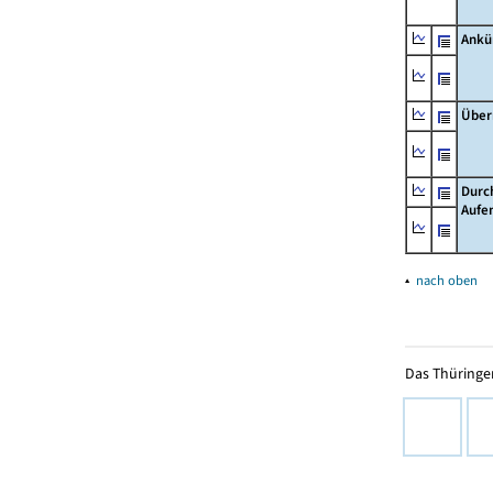
Ankü
Über
Durc
Aufe
▴
nach oben
Das Thüringer