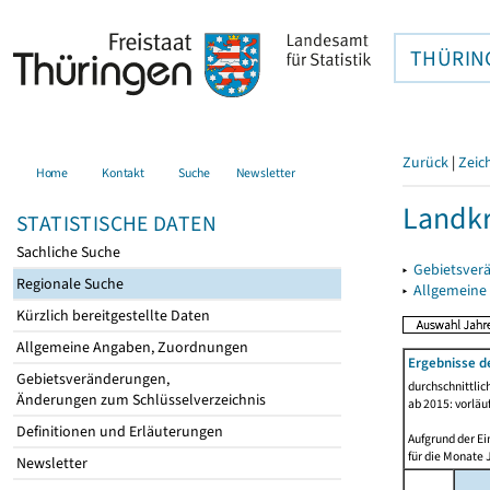
THÜRIN
Zurück
|
Zeic
Home
Kontakt
Suche
Newsletter
Landkr
STATISTISCHE DATEN
Sachliche Suche
▸
Gebietsver
Regionale Suche
▸
Allgemeine
Kürzlich bereitgestellte Daten
Allgemeine Angaben, Zuordnungen
Ergebnisse d
Gebietsveränderungen,
durchschnittli
Änderungen zum Schlüsselverzeichnis
ab 2015: vorläu
Definitionen und Erläuterungen
Aufgrund der Ei
für die Monate 
Newsletter