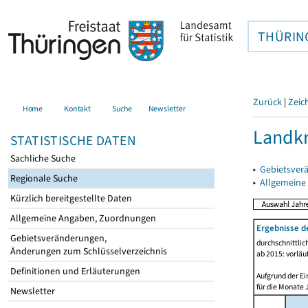
THÜRIN
Zurück
|
Zeic
Home
Kontakt
Suche
Newsletter
Landkr
STATISTISCHE DATEN
Sachliche Suche
▸
Gebietsver
Regionale Suche
▸
Allgemeine
Kürzlich bereitgestellte Daten
Allgemeine Angaben, Zuordnungen
Ergebnisse d
Gebietsveränderungen,
durchschnittli
Änderungen zum Schlüsselverzeichnis
ab 2015: vorläu
Definitionen und Erläuterungen
Aufgrund der Ei
für die Monate 
Newsletter