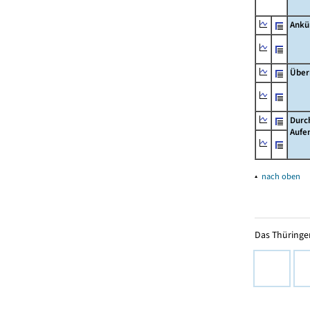
Ankü
Über
Durc
Aufe
▴
nach oben
Das Thüringer