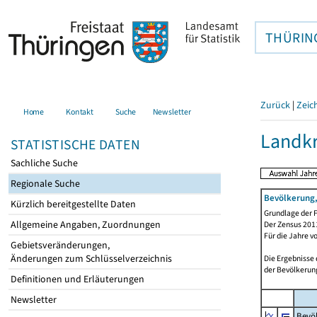
THÜRIN
Zurück
|
Zeic
Home
Kontakt
Suche
Newsletter
Landkr
STATISTISCHE DATEN
Sachliche Suche
Regionale Suche
Bevölkerung,
Kürzlich bereitgestellte Daten
Grundlage der F
Allgemeine Angaben, Zuordnungen
Der Zensus 2011
Für die Jahre v
Gebietsveränderungen,
Änderungen zum Schlüsselverzeichnis
Die Ergebnisse
der Bevölkerung
Definitionen und Erläuterungen
Newsletter
Bevö