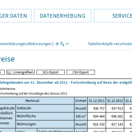
GER DATEN
DATENERHEBUNG
SERVIC
henerklärungen/Abkürzungen
|
Tabellenköpfe verschob
eise
ohngebäuden am 31. Dezember ab 2011 - Fortschreibung auf Basis der endgül
 Wohnheime
rtschreibung auf der Grundlage des Zensus 2011
Merkmal
Einheit
31.12.2011
31.12.2012
31.1
gebäude
Gebäude
Anzahl
436 757
437 913
4
hließlich
Wohnfläche
100 m²
694 464
696 562
6
heimen
ammen
Wohnungen
Anzahl
816 192
817 143
8
n
mit 1
Gebäude/Wohnungen