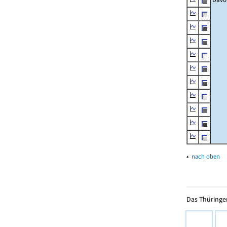
▴
nach oben
Das Thüringer