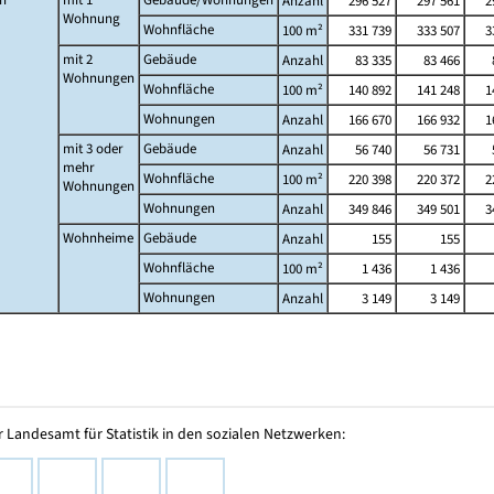
Anzahl
296 527
297 561
2
Wohnung
Wohnfläche
100 m²
331 739
333 507
3
mit 2
Gebäude
Anzahl
83 335
83 466
Wohnungen
Wohnfläche
100 m²
140 892
141 248
1
Wohnungen
Anzahl
166 670
166 932
1
mit 3 oder
Gebäude
Anzahl
56 740
56 731
mehr
Wohnfläche
100 m²
220 398
220 372
2
Wohnungen
Wohnungen
Anzahl
349 846
349 501
3
Wohnheime
Gebäude
Anzahl
155
155
Wohnfläche
100 m²
1 436
1 436
Wohnungen
Anzahl
3 149
3 149
 Landesamt für Statistik in den sozialen Netzwerken: