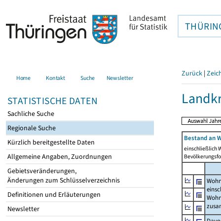
THÜRIN
Zurück
|
Zeic
Home
Kontakt
Suche
Newsletter
Landkr
STATISTISCHE DATEN
Sachliche Suche
Regionale Suche
Bestand an W
Kürzlich bereitgestellte Daten
einschließlich
Allgemeine Angaben, Zuordnungen
Bevölkerungsfo
Gebietsveränderungen,
Änderungen zum Schlüsselverzeichnis
Wohn
einsc
Definitionen und Erläuterungen
Wohn
zus
Newsletter
Davo