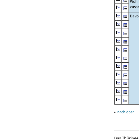
Wohn
zus
Davo
▴
nach oben
Das Thüringer