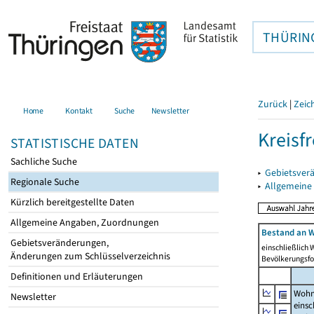
THÜRIN
Zurück
|
Zeic
Home
Kontakt
Suche
Newsletter
Kreisfr
STATISTISCHE DATEN
Sachliche Suche
▸
Gebietsverä
Regionale Suche
▸
Allgemeine
Kürzlich bereitgestellte Daten
Allgemeine Angaben, Zuordnungen
Bestand an W
Gebietsveränderungen,
einschließlich
Änderungen zum Schlüsselverzeichnis
Bevölkerungsfo
Definitionen und Erläuterungen
Wohn
Newsletter
einsc