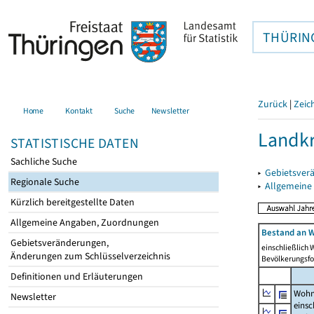
THÜRIN
Zurück
|
Zeic
Home
Kontakt
Suche
Newsletter
Landkr
STATISTISCHE DATEN
Sachliche Suche
▸
Gebietsver
Regionale Suche
▸
Allgemeine
Kürzlich bereitgestellte Daten
Allgemeine Angaben, Zuordnungen
Bestand an W
Gebietsveränderungen,
einschließlich
Änderungen zum Schlüsselverzeichnis
Bevölkerungsfo
Definitionen und Erläuterungen
Wohn
Newsletter
einsc