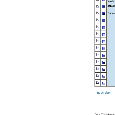
Wohn
zus
Davo
▴
nach oben
Das Thüringer