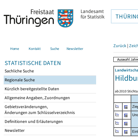
THÜRIN
Zurück
|
Zeic
Home
Kontakt
Suche
Newsletter
STATISTISCHE DATEN
Landwirtscha
Sachliche Suche
Hildbu
Regionale Suche
Kürzlich bereitgestellte Daten
ab 2010 Stichta
Allgemeine Angaben, Zuordnungen
Gebietsveränderungen,
Zie
Änderungen zum Schlüsselverzeichnis
Un
Definitionen und Erläuterungen
Newsletter
Ein