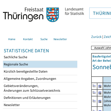
THÜRIN
Zurück
|
Zeic
Home
Kontakt
Suche
Newsletter
STATISTISCHE DATEN
Baufertigst
Sachliche Suche
Art der Behe
Regionale Suche
Sonneb
Kürzlich bereitgestellte Daten
Allgemeine Angaben, Zuordnungen
Gebietsveränderungen,
Wohn
Änderungen zum Schlüsselverzeichnis
Wohn
Wohn
Definitionen und Erläuterungen
(ohn
Newsletter
Wohn