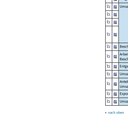
Umsa
Besch
Arbei
Besch
Entge
Umsat
Antei
Umsa
Expo
Umsat
▴
nach oben