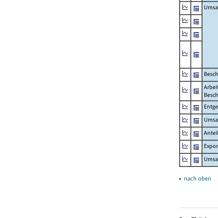
Umsa
Besch
Arbei
Besch
Entge
Umsat
Antei
Expo
Umsat
▴
nach oben