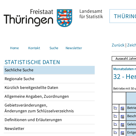
THÜRIN
Zurück
|
Zeic
Home
Kontakt
Suche
Newsletter
STATISTISCHE DATEN
Monatsdaten n
Sachliche Suche
32 - He
Regionale Suche
Kürzlich bereitgestellte Daten
Betriebe mit 50 
Allgemeine Angaben, Zuordnungen
Gebietsveränderungen,
Betri
Änderungen zum Schlüsselverzeichnis
Besch
Definitionen und Erläuterungen
Gelei
Newsletter
Entge