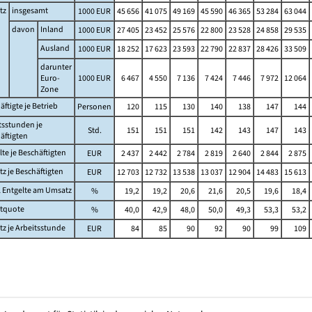
tz
insgesamt
1000 EUR
45 656
41 075
49 169
45 590
46 365
53 284
63 044
davon
Inland
1000 EUR
27 405
23 452
25 576
22 800
23 528
24 858
29 535
Ausland
1000 EUR
18 252
17 623
23 593
22 790
22 837
28 426
33 509
darunter
Euro-
1000 EUR
6 467
4 550
7 136
7 424
7 446
7 972
12 064
Zone
äftigte je Betrieb
Personen
120
115
130
140
138
147
144
tsstunden je
Std.
151
151
151
142
143
147
143
äftigten
lte je Beschäftigten
EUR
2 437
2 442
2 784
2 819
2 640
2 844
2 875
z je Beschäftigten
EUR
12 703
12 732
13 538
13 037
12 904
14 483
15 613
l Entgelte am Umsatz
%
19,2
19,2
20,6
21,6
20,5
19,6
18,4
rtquote
%
40,0
42,9
48,0
50,0
49,3
53,3
53,2
z je Arbeitsstunde
EUR
84
85
90
92
90
99
109