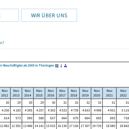
E
WIR ÜBER UNS
en?
 Beschäftigte) ab 2005 in Thüringen
Nov
Nov
Nov
Nov
Nov
Nov
Nov
Nov
Nov
Nov
Nov
2012
2013
2014
2015
2016
2017
2018
2019
2020
2021
2022
30
29
30
29
30
31
32
32
32
31
31
4 250
4 183
4 395
4 257
4 303
4 533
4 739
4 833
4 996
4 931
5 115
614
573
590
588
627
664
670
664
693
693
718
12 882
12 392
13 486
14 141
15 033
16 130
17 156
17 307
19 729
18 580
20 842