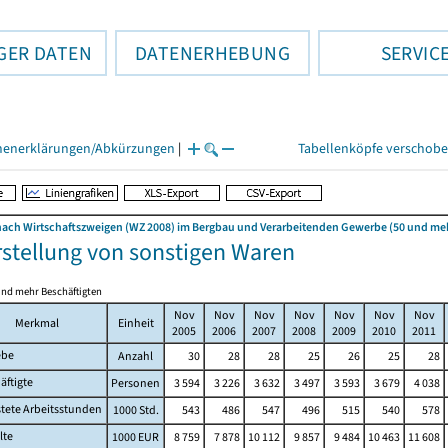
GER DATEN
DATENERHEBUNG
SERVIC
henerklärungen/Abkürzungen
|
Tabellenköpfe verschob
ach Wirtschaftszweigen (WZ 2008) im Bergbau und Verarbeitenden Gewerbe (50 und mehr
rstellung von sonstigen Waren
und mehr Beschäftigten
Nov
Nov
Nov
Nov
Nov
Nov
Nov
Merkmal
Einheit
2005
2006
2007
2008
2009
2010
2011
ebe
Anzahl
30
28
28
25
26
25
28
äftigte
Personen
3 594
3 226
3 632
3 497
3 593
3 679
4 038
stete Arbeitsstunden
1000 Std.
543
486
547
496
515
540
578
lte
1000 EUR
8 759
7 878
10 112
9 857
9 484
10 463
11 608