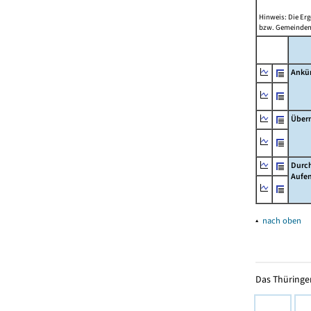
Hinweis: Die Er
bzw. Gemeinden 
Ankü
Über
Durch
Aufen
▴
nach oben
Das Thüringer