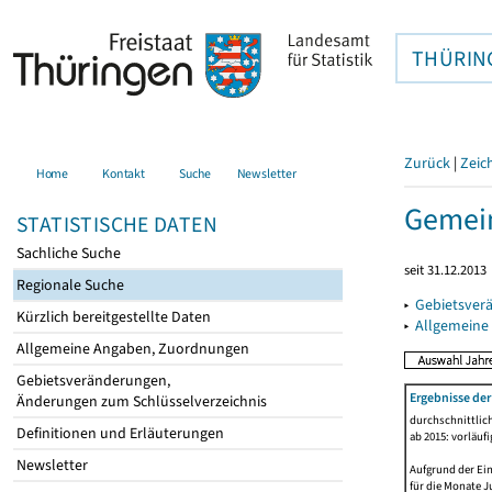
THÜRIN
Zurück
|
Zeic
Home
Kontakt
Suche
Newsletter
Gemein
STATISTISCHE DATEN
Sachliche Suche
seit 31.12.2013
Regionale Suche
▸
Gebietsver
Kürzlich bereitgestellte Daten
▸
Allgemeine
Allgemeine Angaben, Zuordnungen
Gebietsveränderungen,
Ergebnisse de
Änderungen zum Schlüsselverzeichnis
durchschnittlic
Definitionen und Erläuterungen
ab 2015: vorläuf
Newsletter
Aufgrund der Ein
für die Monate J