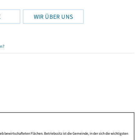
E
WIR ÜBER UNS
en?
b bewirtschafteten Flächen. Betriebssitz ist die Gemeinde, in der sich die wichtigsten