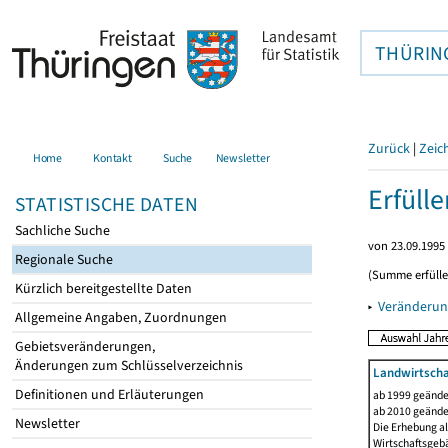
THÜRIN
Zurück
|
Zeic
Home
Kontakt
Suche
Newsletter
Erfüll
STATISTISCHE DATEN
Sachliche Suche
von 23.09.1995 
Regionale Suche
(Summe erfüll
Kürzlich bereitgestellte Daten
▸
Veränderun
Allgemeine Angaben, Zuordnungen
Gebietsveränderungen,
Änderungen zum Schlüsselverzeichnis
Landwirtscha
Definitionen und Erläuterungen
ab 1999 geände
ab 2010 geände
Newsletter
Die Erhebung al
Wirtschaftsgeb