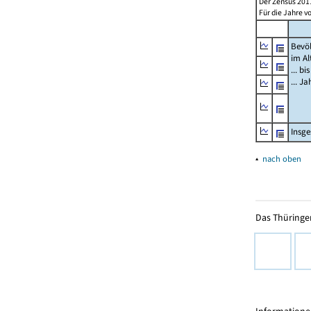
Der Zensus 2011
Für die Jahre v
Bevö
im Al
... bi
... J
Insg
▴
nach oben
Das Thüringer