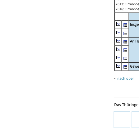
2013: Einwohne
2016: Einwohne
Insg
An H
Gewe
▴
nach oben
Das Thüringer